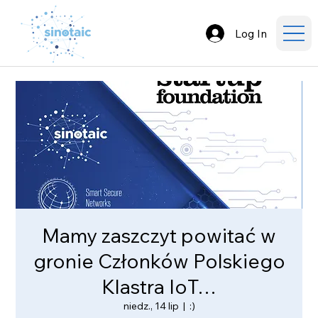
Log In
Mamy zaszczyt powitać w
gronie Członków Polskiego
Klastra IoT…
niedz., 14 lip
  |  
:)