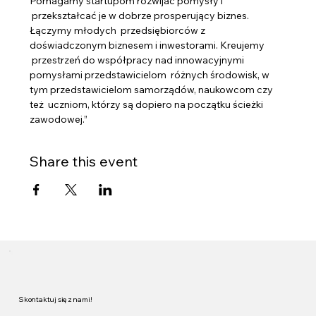
Pomagamy startupom rozwijać pomysły i 
 przekształcać je w dobrze prosperujący biznes. 
Łączymy młodych  przedsiębiorców z 
doświadczonym biznesem i inwestorami. Kreujemy 
 przestrzeń do współpracy nad innowacyjnymi 
pomysłami przedstawicielom  różnych środowisk, w 
tym przedstawicielom samorządów, naukowcom czy 
też  uczniom, którzy są dopiero na początku ścieżki 
zawodowej.”
Share this event
Skontaktuj się z nami!